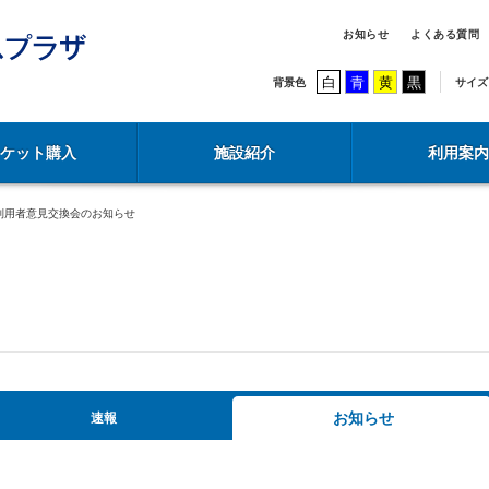
お知らせ
よくある質問
白
青
黄
黒
背景色
サイズ
チケット購入
施設紹介
利用案内
 利用者意見交換会のお知らせ
お知らせ
速報