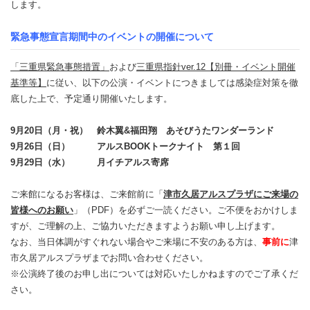
します。
緊急事態宣言期間中のイベントの開催について
「三重県緊急事態措置」
および
三重県指針ver.12【別冊・イベント開催
基準等】
に従い、以下の公演・イベントにつきましては感染症対策を徹
底した上で、予定通り開催いたします。
9月20日（月・祝） 鈴木翼&福田翔 あそびうたワンダーランド
9月26日（日） アルスBOOKトークナイト 第１回
9月29日（水） 月イチアルス寄席
ご来館になるお客様は、ご来館前に「
津市久居アルスプラザにご来場の
皆様へのお願い
」（PDF）を必ずご一読ください。ご不便をおかけしま
すが、ご理解の上、ご協力いただきますようお願い申し上げます。
なお、当日体調がすぐれない場合やご来場に不安のある方は、
事前に
津
市久居アルスプラザまでお問い合わせください。
※公演終了後のお申し出については対応いたしかねますのでご了承くだ
さい。