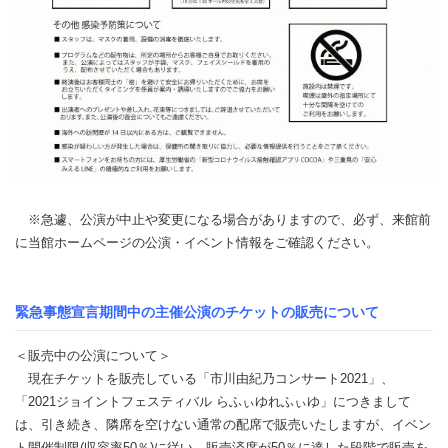
※急遽、公演が中止や変更になる場合がありますので、必ず、来館前
に当館ホームページの公演・イベント情報をご確認ください。
緊急事態宣言期間中の主催公演のチケットの販売について
＜販売中の公演について＞
現在チケットを販売している「市川由紀乃コンサート2021」、
「2021ジョイントフェスティバル らふぃゆれふぃゆ」につきまして
は、引き続き、隣席を空けない通常の配席で販売いたしますが、イベン
ト開催制限(収容率50％)に従い、販売済席が50％に達した段階で販売を