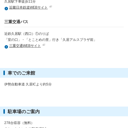
久居駅下車徒歩11分
近畿日本鉄道WEBサイト
三重交通バス
近鉄久居駅（西口）①のりば
「室の口」・「とことめの里」行き「久居アルスプラザ前」
三重交通WEBサイト
車でのご来館
伊勢自動車道 久居ICより約5分
駐車場のご案内
278台収容（無料）