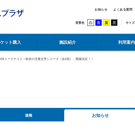
お知らせ
よくある質問
白
青
黄
黒
背景色
サイズ
チケット購入
施設紹介
利用案内
OOKトークナイト～欧米の児童文学シリーズ（全4回）」開催決定！！
お知らせ
速報