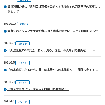
貸館利用の際の『営利又は宣伝を目的とする場合』の判断基準の変更につ
きまして
2021/2/17
お知らせ
津市久居アルスプラザ来館者10万人達成記念セレモニーを開催しました
2021/2/7
お知らせ
「久居誕生350年記念 歩く。見る。撮る。＠久居」開催決定！！
2021/2/5
お知らせ
「絵本作家になるために展～絵本塾から絵本作家へ～」開催決定！！
2021/2/4
お知らせ
「舞台マネジメント講座～入門編」開催決定！！
2021/2/1
お知らせ