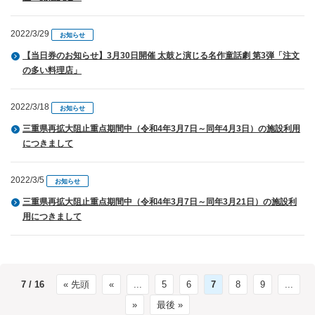
2022/3/29
お知らせ
【当日券のお知らせ】3月30日開催 太鼓と演じる名作童話劇 第3弾「注文
の多い料理店」
2022/3/18
お知らせ
三重県再拡大阻止重点期間中（令和4年3月7日～同年4月3日）の施設利用
につきまして
2022/3/5
お知らせ
三重県再拡大阻止重点期間中（令和4年3月7日～同年3月21日）の施設利
用につきまして
7 / 16
« 先頭
«
...
5
6
7
8
9
...
»
最後 »