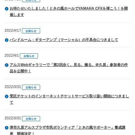
お待たせいたしました！ときの風ホールでYAMAHA CFXを弾こう！を開
催します
2022/4/17
お知らせ
バンドルーム：ギターアンプ（マーシャル）の不具合につきまして
2022/4/1
お知らせ
アルスWebギャラリーで「第2回歩く。見る。撮る。＠久居」参加者の作
品を公開中！
2022/3/31
お知らせ
受託チケットのインターネットチケットサービス取り扱い開始につきまし
て
2022/3/31
お知らせ
津市久居アルスプラザ市民ボランティア「ときの風サポーター」養成講
座 開催決定！