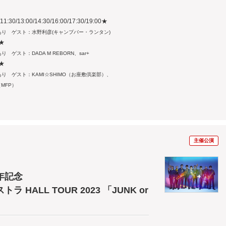
0/13:00/14:30/16:00/17:30/19:00★
り ゲスト：水野利彦(キャンプバー・ランタン)
★
スト：DADA M REBORN、sar+
★
 ゲスト：KAMI☆SHIMO（お座敷倶楽部）、
（MFP）
主催公演
周年記念
HALL TOUR 2023 「JUNK or