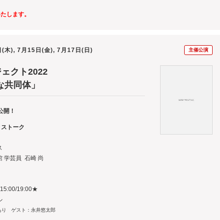
いたします。
(木), 7月15日(金), 7月17日(日)
主催公演
ェクト2022
な共同体」
品公開！
ィストーク
ス
学芸員 石崎 尚
:00/19:00★
ル
り ゲスト：永井悠太郎