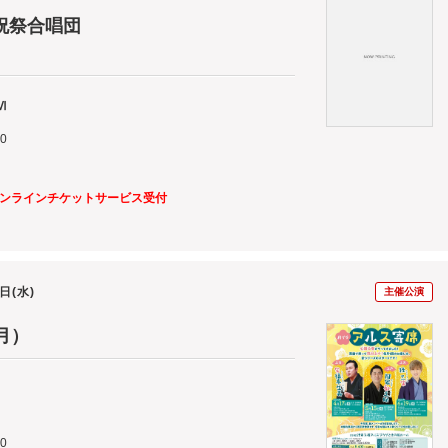
祝祭合唱団
Ⅵ
00
1）、オンラインチケットサービス受付
9日(水)
主催公演
月）
0