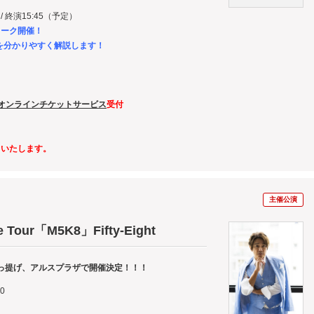
00 / 終演15:45（予定）
トーク開催！
分かりやすく解説します！
オンラインチケットサービス
受付
了いたします
。
主催公演
e Tour「M5K8」Fifty-Eight
っ提げ、アルスプラザで開催決定！！！
0