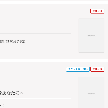
主催公演
開講 / 21:00終了予定
チケット取り扱い
主催公演
！
をあなたに～
ト！