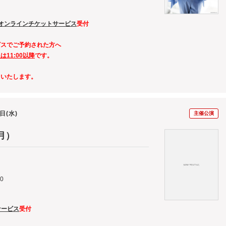
オンラインチケットサービス
受付
ビスでご予約された方へ
11:00以降
です。
了いたします
。
5日(水)
主催公演
月）
0
サービス
受付