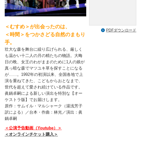
＜むすめ＞が出会ったのは、
PDFダウンロード
＜時間＞をつかさどる自然のまもり
手。
壮大な森を舞台に繰り広げられる、厳しく
も温かい十二人の月の精たちの物語。大晦
日の晩、女王のわがままのために1人の娘が
真っ暗な森でマツユキ草を探すことになる
が……。1992年の初演以来、全国各地で上
演を重ねてきた、こどもからおとなまで、
世代を超えて愛され続けている作品です。
眞鍋卓嗣による新しい演出を特別な【オー
ケストラ版】でお届けします。
原作：サムイル・マルシャーク（湯浅芳子
訳による）／台本・作曲：林光／演出：眞
鍋卓嗣
＜公演予告動画（Youtube）＞
＜オンラインチケット購入＞