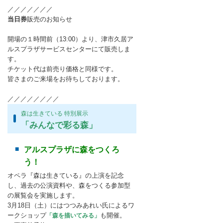
／／／／／／／
当日券
販売のお知らせ
開場の１時間前（13:00）より、津市久居ア
ルスプラザサービスセンターにて販売しま
す。
チケット代は前売り価格と同様です。
皆さまのご来場をお待ちしております。
／／／／／／／／
森は生きている 特別展示
「みんなで彩る森」
アルスプラザに森をつくろ
う！
オペラ『森は生きている』の上演を記念
し、過去の公演資料や、森をつくる参加型
の展覧会を実施します。
3月18日（土）にはつつみあれい氏によるワ
ークショップ
も開催。
「森を描いてみる」