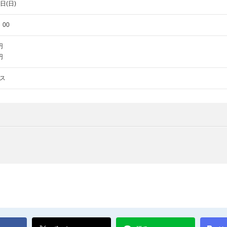
日(日)
：00
円
円
ス