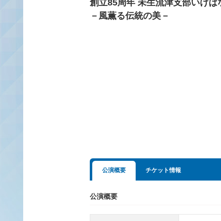
創立85周年 未生流津支部いけば
－風薫る伝統の美－
公演概要
チケット情報
公演概要