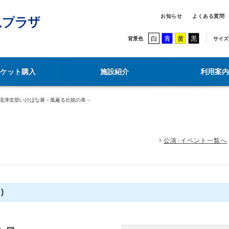
お知らせ
よくある質問
白
青
黄
黒
背景色
サイズ
チケット購入
施設紹介
利用案内
生流津支部いけばな展－風薫る伝統の美－
公演･イベント一覧へ
)