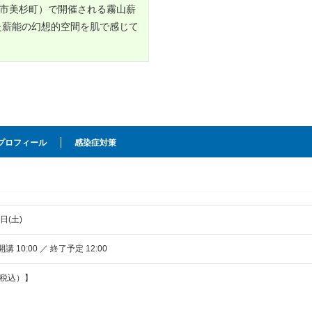
市美杉町）で開催される霧山薪
た薪能の幻想的空間を肌で感じて
プロフィール
感染症対策
日(土)
 開講 10:00 ／ 終了予定 12:00
税込）】