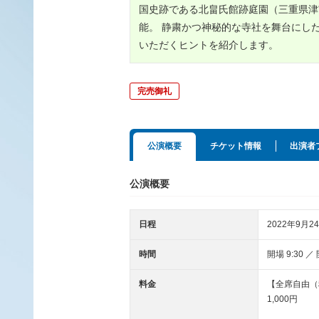
国史跡である北畠氏館跡庭園（三重県津
能。 静粛かつ神秘的な寺社を舞台にし
いただくヒントを紹介します。
完売御礼
公演概要
チケット情報
出演者
公演概要
日程
2022年9月24
時間
開場 9:30 ／
料金
【全席自由（
1,000円