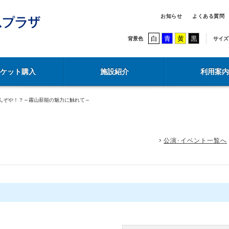
お知らせ
よくある質問
白
青
黄
黒
背景色
サイズ
チケット購入
施設紹介
利用案内
んぞや！？～霧山薪能の魅力に触れて～
公演･イベント一覧へ