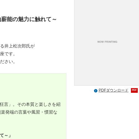
山薪能の魅力に触れて～
る井上松次郎氏が
座です。
ださい。
PDFダウンロード
PDF
狂言」。その本質と楽しさを紹
能楽発端の言葉や風習・慣習な
て～」