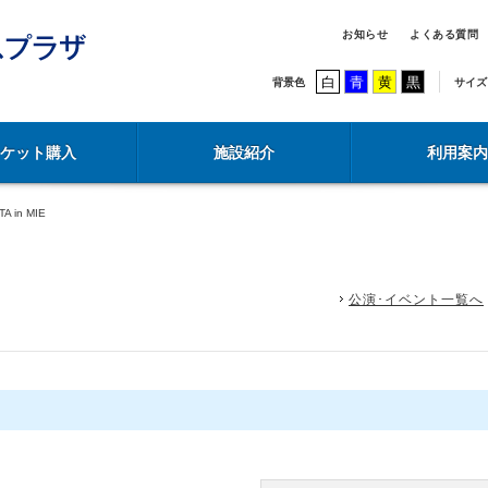
お知らせ
よくある質問
白
青
黄
黒
背景色
サイズ
チケット購入
施設紹介
利用案内
A in MIE
公演･イベント一覧へ