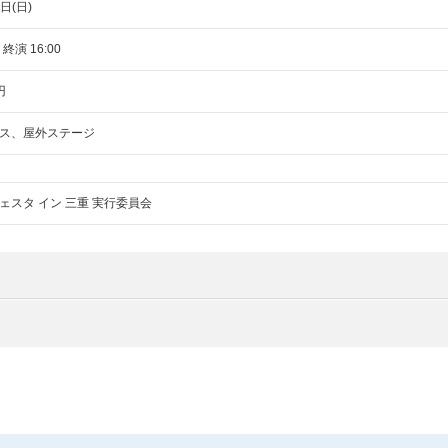
日(日)
 終演 16:00
円
ス、屋外ステージ
ェスタ イン 三重 実行委員会