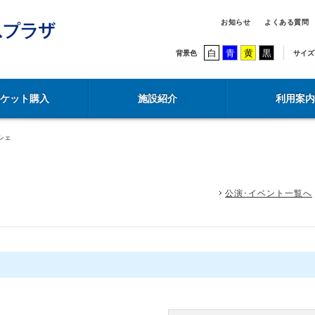
お知らせ
よくある質問
白
青
黄
黒
背景色
サイズ
チケット購入
施設紹介
利用案内
シェ
公演･イベント一覧へ