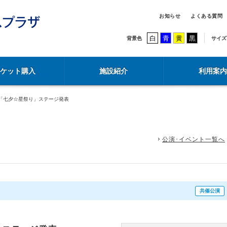
お知らせ
よくある質問
白
青
黄
黒
背景色
サイズ
チケット購入
施設紹介
利用案内
「七夕☆星祭り」ステージ発表
公演･イベント一覧へ
共催公演