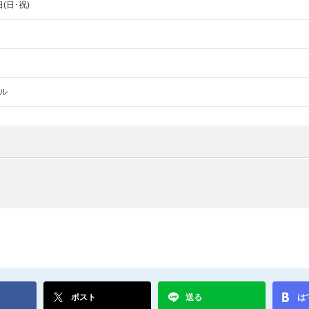
日(日･祝)
ル
ポスト
送る
は