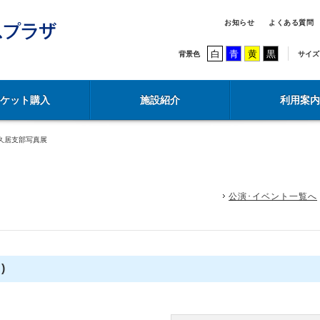
お知らせ
よくある質問
白
青
黄
黒
背景色
サイズ
チケット購入
施設紹介
利用案内
久居支部写真展
公演･イベント一覧へ
)