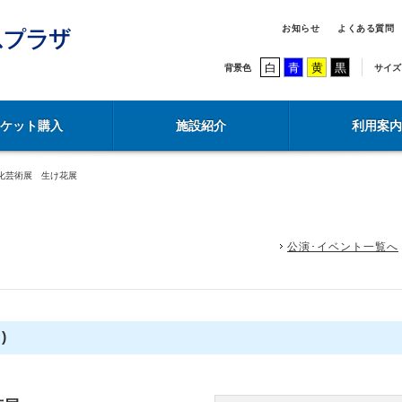
お知らせ
よくある質問
白
青
黄
黒
背景色
サイズ
チケット購入
施設紹介
利用案内
化芸術展 生け花展
公演･イベント一覧へ
)