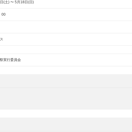
日(土) 〜 5月18日(日)
：00
ス
祭実行委員会