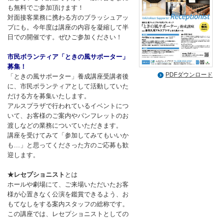
も無料でご参加頂けます！
対面接客業務に携わる方のブラッシュアッ
プにも。今年度は講座の内容を凝縮して半
日での開催です。ぜひご参加ください！
市民ボランティア「ときの風サポーター」
募集！
PDFダウンロード
「ときの風サポーター」養成講座受講者後
に、市民ボランティアとして活動していた
だける方を募集いたします。
アルスプラザで行われているイベントにつ
いて、お客様のご案内やパンフレットのお
渡しなどの業務についていただきます。
講座を受けてみて「参加してみてもいいか
も…」と思ってくださった方のご応募も歓
迎します。
★レセプショニスト
とは
ホールや劇場にて、ご来場いただいたお客
様が心置きなく公演を鑑賞できるよう、お
もてなしをする案内スタッフの総称です。
この講座では、レセプショニストとしての