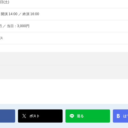
日(土)
 開演 14:00 ／ 終演 16:00
円 ／ 当日：3,000円
ス
ポスト
送る
は