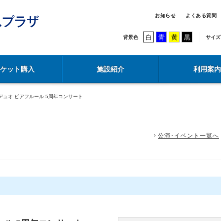
お知らせ
よくある質問
白
青
黄
黒
背景色
サイズ
チケット購入
施設紹介
利用案内
デュオ ピアフルール 5周年コンサート
公演･イベント一覧へ