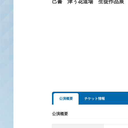
己書 津ぅ花道場 生徒作品展
公演概要
チケット情報
公演概要