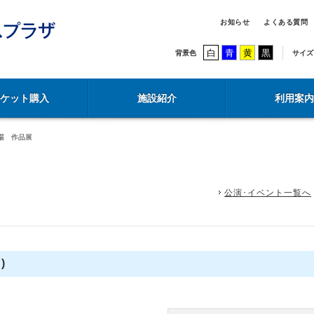
お知らせ
よくある質問
白
青
黄
黒
背景色
サイズ
チケット購入
施設紹介
利用案内
場 作品展
公演･イベント一覧へ
)