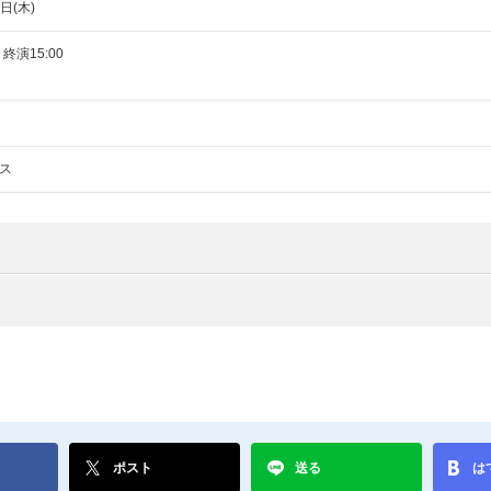
日(木)
 終演15:00
ス
ポスト
送る
は