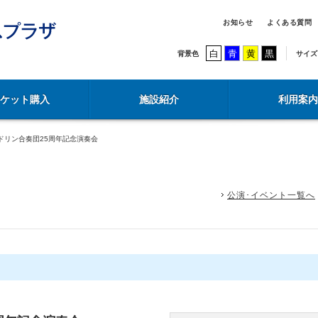
お知らせ
よくある質問
白
青
黄
黒
背景色
サイズ
チケット購入
施設紹介
利用案内
ドリン合奏団25周年記念演奏会
公演･イベント一覧へ