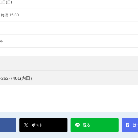
1日(日)
 終演 15:30
ル
262-7401
(内田）
ポスト
送る
は