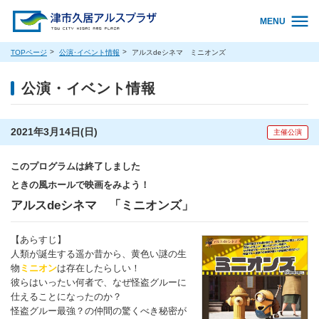
MENU
TOPページ
公演･イベント情報
アルスdeシネマ ミニオンズ
公演・イベント情報
2021年3月14日(日)
主催公演
このプログラムは終了しました
ときの風ホールで映画をみよう！
アルスdeシネマ 「ミニオンズ」
【あらすじ】
人類が誕生する遥か昔から、黄色い謎の生
物
ミニオン
は存在したらしい！
彼らはいったい何者で、なぜ怪盗グルーに
仕えることになったのか？
怪盗グルー最強？の仲間の驚くべき秘密が