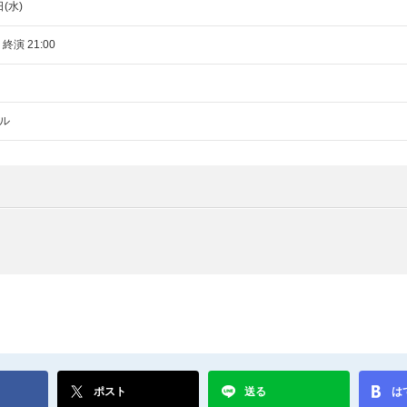
日(水)
 終演 21:00
ル
ポスト
送る
は