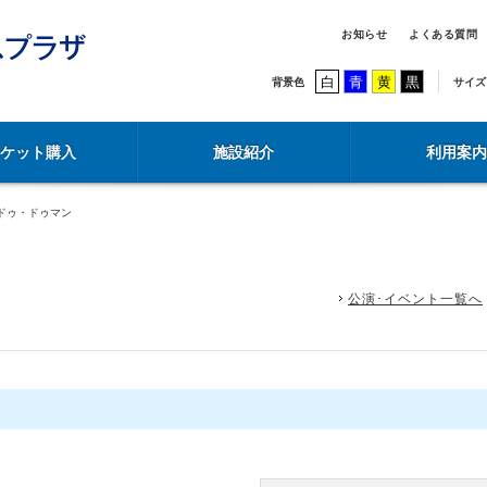
お知らせ
よくある質問
白
青
黄
黒
背景色
サイズ
チケット購入
施設紹介
利用案内
ドゥ・ドゥマン
公演･イベント一覧へ